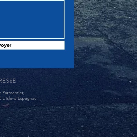
voyer
RESSE
e Parmentier,
0 L'Isle-d'Espagnac