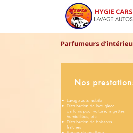
HYGIE CARS
LAVAGE AUTOS
Parfumeurs d’intérieur
Nos prestation
Lavage automobile
Distribution de lave-glace,
parfums pour voiture, lingettes
humidifiées, etc.
Distribution de boissons
fraîches
Bornes de gonflage