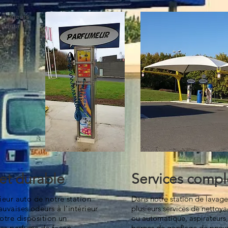
arfumeurs
s odeurs à
 et durable
Services comp
ieur auto de notre station
Dans notre station de lavage
uvaises odeurs à l’intérieur
plusieurs services de netto
otre disposition un
ou automatique, aspirateurs, 
les parfums de façon
bornes de gonflage de pneu