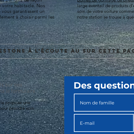
 votre habitacle. Nos
large éventail de produits d
e vous garantissent un
soin de votre voiture comme i
lement à choisir parmi les
notre station se trouve à q
estons à l’écoute au sur
cette pa
Des question
ls sur nos
ia le formulaire.
ile propose une
our prendre soin