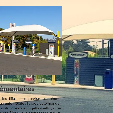
lémentaires
, les diffuseurs de parfum complètent
yage automobile : lavage auto manuel
distributeur de lingettes nettoyantes,
s
, etc. Nous vous proposons aussi un