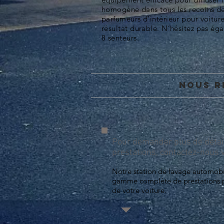
homogène dans tous les recoins de
parfumeurs d’intérieur pour voitur
résultat durable. N’hésitez pas éga
8 senteurs.
Nous r
Pour demander plus de détai
prestations, contactez-nous v
Notre station de lavage automob
gamme complète de prestations p
de votre voiture.