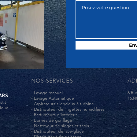
En
NOS SERVICES
AD
- Lavage manuel
6 Ru
ARS
- Lavage Automatique
1634
stit
- Aspirateurs silencieux à turbine
mieux
- Distributeur de lingettes humidifiées
- Parfumeurs d’intérieur
- Bornes de gonflage
- Nettoyeur de sièges et tapis
- Distributeur de lave-glace
- Distributeur de boissons