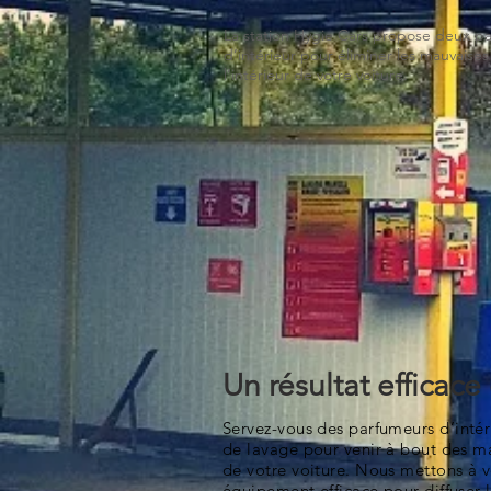
La station Hygie Cars propose deux p
d’intérieur pour éliminer les mauvaise
l’intérieur de votre voiture.
Un résultat efficace
Servez-vous des
parfumeurs d’intér
de lavage pour venir à bout des ma
de votre voiture. Nous mettons à v
équipement efficace pour diffuser 