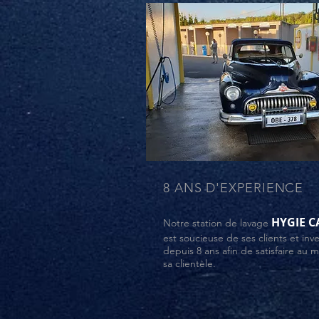
8 ANS D'EXPERIENCE
HYGIE C
Notre station de lavage
est soucieuse de ses clients et inve
depuis 8 ans afin de satisfaire au 
sa clientèle.