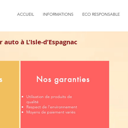
ACCUEIL
INFORMATIONS
ECO RESPONSABLE
 auto à L’Isle-d’Espagnac
s
Nos garanties
Utilisation de produits de
qualité
Respect de l’environnement
Moyens de paiement variés