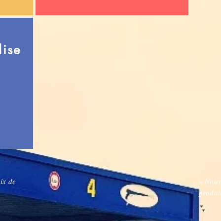
ise
ix de
« Nous
produi